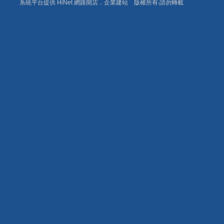
系統平台提供 HiNet 網路開店．企業建站 版權所有‧請勿轉載