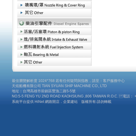
最佳瀏覽解析度 1024*768 若有任何疑問與指教，請至：客戶服務中心
天炫船機有限公司 TIAN SYUAN SHIP MACHINE CO., LTD
地址：台灣高雄市前鎮區豐漁二路5-5號
NO.5-5 FENG YU 2ND ROAD KAOHSIUNG ,806 TAIWAN R.O.C. 電話： +8
系統平台提供 HiNet 網路開店．企業建站 版權所有‧請勿轉載